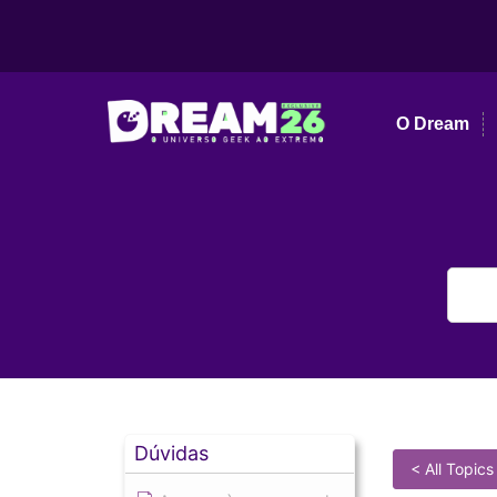
O Dream
Dúvidas
< All Topics