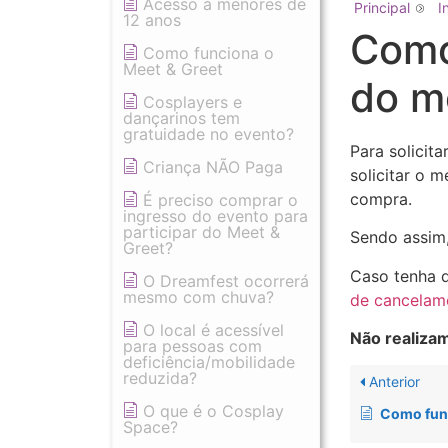
Acesso à menores de
Principal
I
12 anos
Como
Como funciona o
Meet & Greet
do m
Cosplayers e
dançarinos tem
gratuidade no evento?
Para solicit
Criança NÃO Paga
solicitar o 
compra.
É preciso comprar o
ingresso do evento para
participar do Meet &
Sendo assim
Greet?
Caso tenha 
O Dreamfest ocorrerá
mesmo com chuva?
de cancelam
O local é acessível
Não realiza
para pessoas com
deficiência/mobilidade
reduzida?
Anterior
O que é o Cosplay
Como funcio
Space?