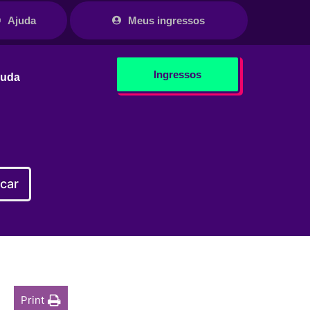
Ajuda
Meus ingressos
Ingressos
juda
car
Print