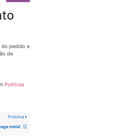
nto
r do pedido e
ção da
em
Políticas
Próxima
paga meia!