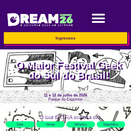
Ingressos
O Maior Festival Geek
do Sul do Brasil!
11 e 12 de julho de 2026
Parque da Expointer
O lote EXTRA encerra em
Dias
Horas
Minutos
Segundos