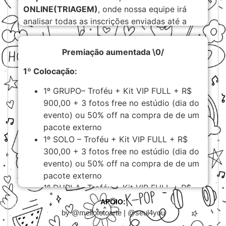
ONLINE(TRIAGEM)
, onde nossa equipe irá
analisar todas as inscrições enviadas até a
data estipulada nas regras, e determinar se
todos os requisitos foram preenchidos para
Premiação aumentada \0/
que o inscrito possa avançar para a etapa
presencial.
1º Colocação:
Finais: Etapa final, onde os classificados na
1º GRUPO– Troféu + Kit VIP FULL + R$
etapa anterior competirão entre si, sagrando
900,00 + 3 fotos free no estúdio (dia do
assim o supercampeão da sua modalidade.
evento) ou 50% off na compra de de um
pacote externo
REGRAS GERAIS
1º SOLO – Troféu + Kit VIP FULL + R$
300,00 + 3 fotos free no estúdio (dia do
Participação
evento) ou 50% off na compra de de um
Qualquer pessoa pode
pacote externo
participar, não importando
1º DUPLA– Troféu + Kit VIP FULL + R$
sexo, orientação, origem,
300,00 + 3 fotos free no estúdio (dia do
cidade e estado.
APOIO:
evento) ou 50% off na compra de de um
Os participantes devem ter
by @mellofotoarte | @seul4you
pacote externo
idade igual ou superior a 9