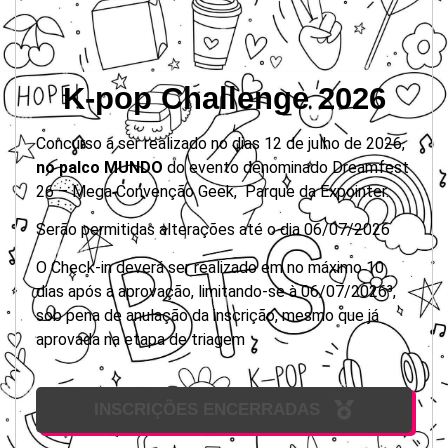
K-pop Challenge 2026
Concurso a ser realizado no dias 12 de julho de 2026,
no palco MUNDO
do evento denominado Dreamfest
26 – Mega Convenção Geek, Parque da Expointer.
Serão permitidas alterações até o dia 06/07/2026
O Check-in deverá ser realizado em no máximo 10
dias após a aprovação, limitando-se à 06/07/2026³,
sob pena de anulação da inscrição, mesmo que já
aprovada na etapa de triagem
INSCRIÇÕES ENCERRADAS