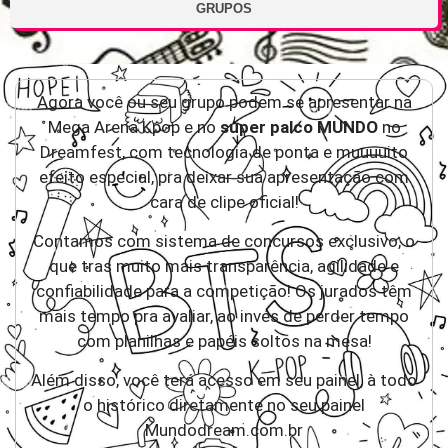
GRUPOS
Agora você ou seu grupo podem se apresentar na
Mega Arena Kpop e no
super palco MUNDO
no
Dreamfest, com tecnologia de ponta e muuuuito
efeito especial, pra deixar sua apresentação com
cara de clipe oficial!
Contamos com sistema de concursos exclusivo, o
que tras muito mais transparência, agilidade e
confiabilidade para a competição! Os jurados têm
mais tempo pra avaliar, ao invés de perder tempo
com planilhas e papéis soltos na mesa!
Além disso, você terá acesso em seu painel, à todo
o histórico diretamente no seu painel
Mundodream.com.br